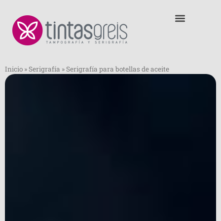
Inicio
»
Serigrafía
»
Serigrafía para botellas de aceite