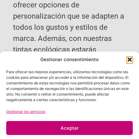
ofrecer opciones de
personalización que se adapten a
todos los gustos y estilos de
marca. Además, con nuestras
tintas ecológicas estarás
Gestionar consentimiento
contribuyendo al medio ambiente,
mejorando la identidad de tu
Para ofrecer las mejores experiencias, utilizamos tecnologías como las
cookies para almacenar y/o acceder a la información del dispositivo. El
marca con un impacto menor.
consentimiento de estas tecnologías nos permitirá procesar datos como
el comportamiento de navegación o las identificaciones únicas en este
¡Puedes
personalizar botellas de
sitio. No consentir o retirar el consentimiento, puede afectar
negativamente a ciertas características y funciones.
aceite
de forma ecológica!
Gestionar los servicios
Decora tus botellas de
aceite de oliva con Tintas
Aceptar