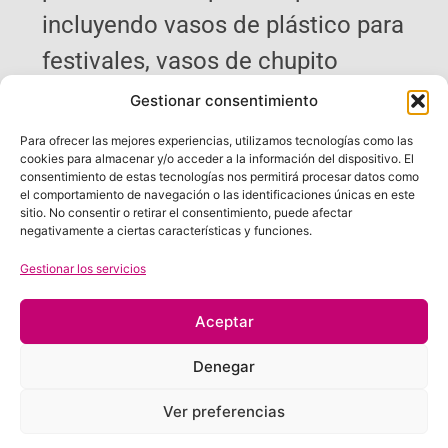
incluyendo vasos de plástico para
festivales, vasos de chupito
promocionales, pinzas,
Gestionar consentimiento
posavasos, cubiertas y muchos
Para ofrecer las mejores experiencias, utilizamos tecnologías como las
cookies para almacenar y/o acceder a la información del dispositivo. El
más. La serigrafía y la impresión
consentimiento de estas tecnologías nos permitirá procesar datos como
el comportamiento de navegación o las identificaciones únicas en este
son excelentes para personalizar
sitio. No consentir o retirar el consentimiento, puede afectar
negativamente a ciertas características y funciones.
estos productos y hacer que se
Gestionar los servicios
destaquen en eventos, ferias
comerciales y campañas de
Aceptar
marketing. Con nuestra
Denegar
experiencia en el campo y el
Ver preferencias
equipo de expertos que