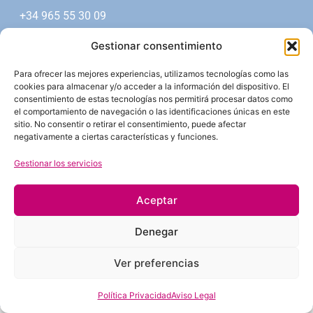
+34 965 55 30 09
Gestionar consentimiento
SOBRE TINTAS
Para ofrecer las mejores experiencias, utilizamos tecnologías como las
CONTACTO
cookies para almacenar y/o acceder a la información del dispositivo. El
consentimiento de estas tecnologías nos permitirá procesar datos como
OFERTAS DE EMPLEO
el comportamiento de navegación o las identificaciones únicas en este
POLÍTICA DE CALIDAD
sitio. No consentir o retirar el consentimiento, puede afectar
negativamente a ciertas características y funciones.
AVISO LEGAL
|
POLÍTICA DE PRIVACIDAD |
SERIGRAFÍA |
Gestionar los servicios
TAMPOGRAFÍA |
HOT STAMPING |
Aceptar
MAPA DEL SITIO
Denegar
Ver preferencias
Política Privacidad
Aviso Legal