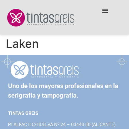
Laken
Uno de los mayores profesionales en la
serigrafía y tampografía.
TINTAS GREIS
P.I ALFAÇ II C/HUELVA Nº 24 – 03440 IBI (ALICANTE)