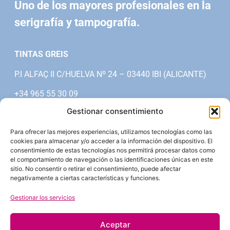
Uno de los mayores profesionales en la
serigrafía y tampografía.
TINTAS GREIS
P.I ALFAÇ II C/HUELVA Nº 24 – 03440 IBI (ALICANTE)
+34 965 55 30 09
Gestionar consentimiento
SOBRE TINTAS
Para ofrecer las mejores experiencias, utilizamos tecnologías como las
CONTACTO
cookies para almacenar y/o acceder a la información del dispositivo. El
consentimiento de estas tecnologías nos permitirá procesar datos como
OFERTAS DE EMPLEO
el comportamiento de navegación o las identificaciones únicas en este
sitio. No consentir o retirar el consentimiento, puede afectar
POLÍTICA DE CALIDAD
negativamente a ciertas características y funciones.
AVISO LEGAL
|
POLÍTICA DE PRIVACIDAD |
Gestionar los servicios
SERIGRAFÍA |
TAMPOGRAFÍA |
Aceptar
HOT STAMPING |